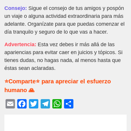
Consejo:
Sigue el consejo de tus amigos y pospón
un viaje o alguna actividad extraordinaria para más
adelante. Organízate para que puedas comenzar el
día tranquilo y seguro de lo que vas a hacer.
Advertencia:
Esta vez debes ir más allá de las
apariencias para evitar caer en juicios y tópicos. Si
tienes dudas, no hagas nada, al menos hasta que
éstas sean aclaradas.
⭐Comparte⭐ para apreciar el esfuerzo
humano 🙏
E
F
T
T
W
C
m
a
wi
el
h
o
ail
c
tt
e
at
m