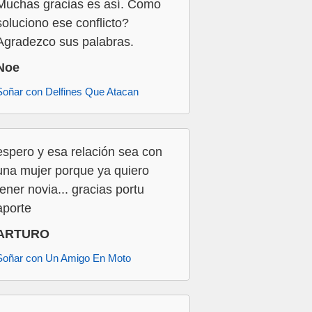
Muchas gracias es así. Como
soluciono ese conflicto?
Agradezco sus palabras.
Noe
Soñar con Delfines Que Atacan
espero y esa relación sea con
una mujer porque ya quiero
tener novia... gracias portu
aporte
ARTURO
Soñar con Un Amigo En Moto