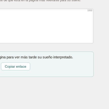
se de que está en la página más relevante para su sueño.
1000
gina para ver más tarde su sueño interpretado.
Copiar enlace